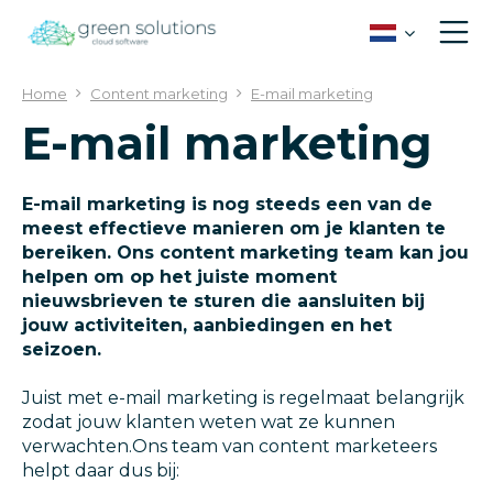
G
a
n
a
Home
Content marketing
E-mail marketing
a
E-mail marketing
r
c
o
n
E-mail marketing is nog steeds een van de
t
meest effectieve manieren om je klanten te
e
bereiken. Ons content marketing team kan jou
n
helpen om op het juiste moment
t
nieuwsbrieven te sturen die aansluiten bij
jouw activiteiten, aanbiedingen en het
seizoen.
Juist met e-mail marketing is regelmaat belangrijk
zodat jouw klanten weten wat ze kunnen
verwachten.Ons team van content marketeers
helpt daar dus bij: