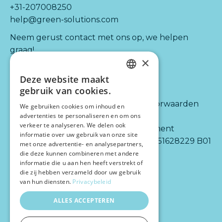
+31-207008250
help@green-solutions.com
Neem gerust contact met ons op, we helpen
graag!
×
Deze website maakt
Kijk ook naar:
Informatie
DUTCH
gebruik van cookies.
ENGLISH
Diensten
Algemene voorwaarden
We gebruiken cookies om inhoud en
Integraties
advertenties te personaliseren en om ons
Disclaimer
verkeer te analyseren. We delen ook
Partners
Privacy statement
informatie over uw gebruik van onze site
Over ons
BTW-nr.: NL 851628229 B01
met onze advertentie- en analysepartners,
die deze kunnen combineren met andere
informatie die u aan hen heeft verstrekt of
die zij hebben verzameld door uw gebruik
van hun diensten.
Privacybeleid
ALLES ACCEPTEREN