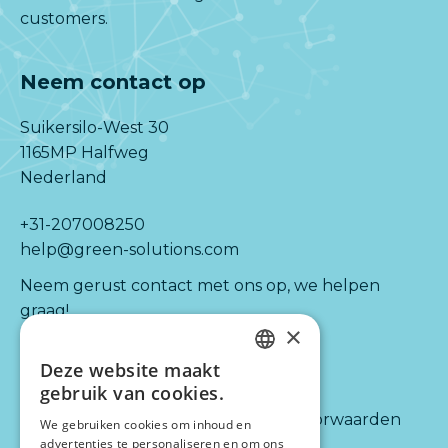
customers.
Neem contact op
Suikersilo-West 30
1165MP Halfweg
Nederland
+31-207008250
help@green-solutions.com
Neem gerust contact met ons op, we helpen
graag!
×
Deze website maakt
Kijk ook naar:
Informatie
DUTCH
gebruik van cookies.
ENGLISH
Diensten
Algemene voorwaarden
We gebruiken cookies om inhoud en
Integraties
advertenties te personaliseren en om ons
Disclaimer