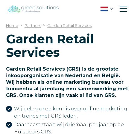
G
a
n
a
Home
Partners
Garden Retail Services
a
Garden Retail
r
c
Services
o
n
t
e
Garden Retail Services (GRS) is de grootste
n
inkooporganisatie van Nederland en België.
t
Wij hebben als online marketing bureau voor
tuincentra al jarenlang een samenwerking met
GRS. Onze klanten zijn vaak al lid van GRS.
Wij delen onze kennis over online marketing
en trends met GRS leden.
Daarnaast staan wij driemaal per jaar op de
Huisbeurs GRS.