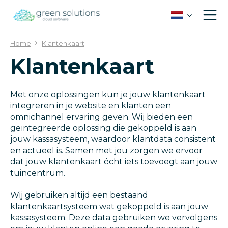
G
a
n
a
Home
Klantenkaart
a
Klantenkaart
r
c
o
n
Met onze oplossingen kun je jouw klantenkaart
t
integreren in je website en klanten een
e
omnichannel ervaring geven. Wij bieden een
n
geïntegreerde oplossing die gekoppeld is aan
t
jouw kassasysteem, waardoor klantdata consistent
en actueel is. Samen met jou zorgen we ervoor
dat jouw klantenkaart écht iets toevoegt aan jouw
tuincentrum.
Wij gebruiken altijd een bestaand
klantenkaartsysteem wat gekoppeld is aan jouw
kassasysteem. Deze data gebruiken we vervolgens