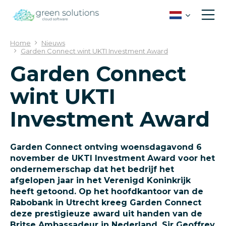
G
a
n
a
Home
Nieuws
a
Garden Connect wint UKTI Investment Award
r
Garden Connect
c
o
wint UKTI
n
t
Investment Award
e
n
t
Garden Connect ontving woensdagavond 6
november de UKTI Investment Award voor het
ondernemerschap dat het bedrijf het
afgelopen jaar in het Verenigd Koninkrijk
heeft getoond. Op het hoofdkantoor van de
Rabobank in Utrecht kreeg Garden Connect
deze prestigieuze award uit handen van de
Britse Ambassadeur in Nederland, Sir Geoffrey