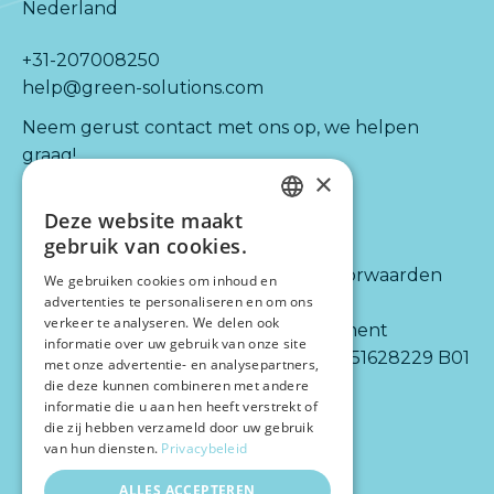
Nederland
+31-207008250
help@green-solutions.com
Neem gerust contact met ons op, we helpen
graag!
×
Deze website maakt
Kijk ook naar:
Informatie
DUTCH
gebruik van cookies.
ENGLISH
Diensten
Algemene voorwaarden
We gebruiken cookies om inhoud en
Integraties
Disclaimer
advertenties te personaliseren en om ons
verkeer te analyseren. We delen ook
Partners
Privacy statement
informatie over uw gebruik van onze site
Over ons
BTW-nr.: NL 851628229 B01
met onze advertentie- en analysepartners,
die deze kunnen combineren met andere
informatie die u aan hen heeft verstrekt of
die zij hebben verzameld door uw gebruik
van hun diensten.
Privacybeleid
ALLES ACCEPTEREN