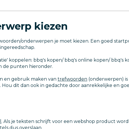
erwerp kiezen
fwoorden/onderwerpen je moet kiezen. Een goed startp
uingereedschap.
catie' koppelen: bbq's kopen/ bbq's online kopen/ bbq'
in de punten hieronder.
sten en gebruik maken van
trefwoorden
(onderwerpen) is 
ft. Hou dit dan ook in gedachte door aanrekkelijke en goe
l
. Als je teksten schrijft voor een webshop product wo
tels dus overslaan.