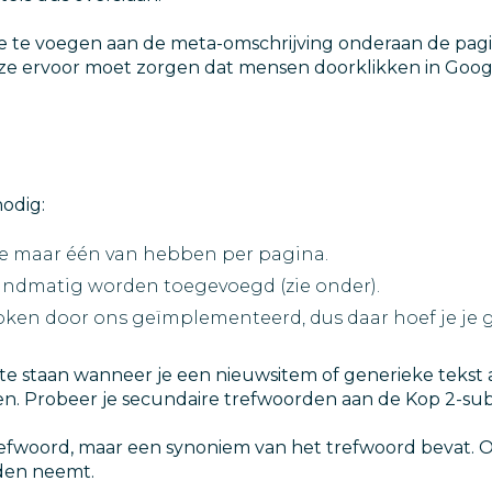
e te voegen aan de meta-omschrijving onderaan de pagi
eze ervoor moet zorgen dat mensen doorklikken in Google
nodig:
n je maar één van hebben per pagina.
handmatig worden toegevoegd (zie onder).
ken door ons geïmplementeerd, dus daar hoef je je ge
en te staan wanneer je een nieuwsitem of generieke tekst 
en. Probeer je secundaire trefwoorden aan de Kop 2-subti
t trefwoord, maar een synoniem van het trefwoord bevat.
nden neemt.