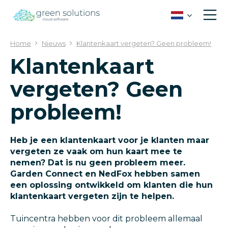
G
a
n
a
Home
Nieuws
Klantenkaart vergeten? Geen probleem!
a
Klantenkaart
r
c
vergeten? Geen
o
n
probleem!
t
e
n
t
Heb je een klantenkaart voor je klanten maar
vergeten ze vaak om hun kaart mee te
nemen? Dat is nu geen probleem meer.
Garden Connect en NedFox hebben samen
een oplossing ontwikkeld om klanten die hun
klantenkaart vergeten zijn te helpen.
Tuincentra hebben voor dit probleem allemaal