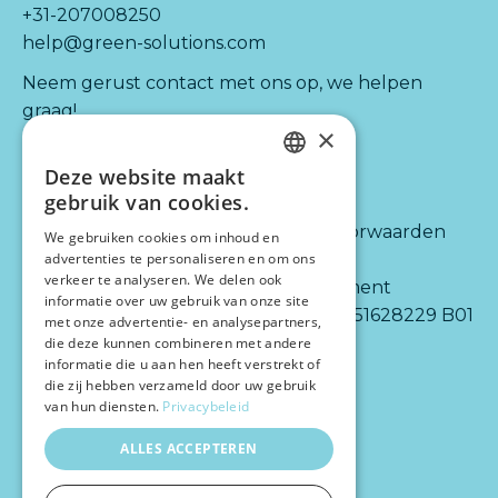
+31-207008250
help@green-solutions.com
Neem gerust contact met ons op, we helpen
graag!
×
Deze website maakt
Kijk ook naar:
Informatie
DUTCH
gebruik van cookies.
ENGLISH
Diensten
Algemene voorwaarden
We gebruiken cookies om inhoud en
Integraties
Disclaimer
advertenties te personaliseren en om ons
verkeer te analyseren. We delen ook
Partners
Privacy statement
informatie over uw gebruik van onze site
Over ons
BTW-nr.: NL 851628229 B01
met onze advertentie- en analysepartners,
die deze kunnen combineren met andere
informatie die u aan hen heeft verstrekt of
die zij hebben verzameld door uw gebruik
van hun diensten.
Privacybeleid
ALLES ACCEPTEREN