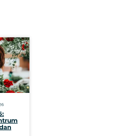
26
6:
ntrum
 dan