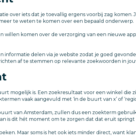
atie over iets dat je toevallig ergens voorbij zag komen. 
 om meer te weten te komen over een bepaald onderwerp.
en willen komen over de verzorging van een nieuwe app
 en informatie delen via je website zodat je goed gevo
ichten af te stemmen op relevante zoekwoorden in jou
nt
 buurt mogelijk is. Een zoekresultaat voor een winkel die
termen vaak aangevuld met ‘in de buurt van x’ of ‘regio
buurt van Amsterdam, zullen dus een zoekterm gebruiken
 is dit hét moment om te zorgen dat dat eruit springt 
oeken. Maar soms is het ook iets minder direct, want 