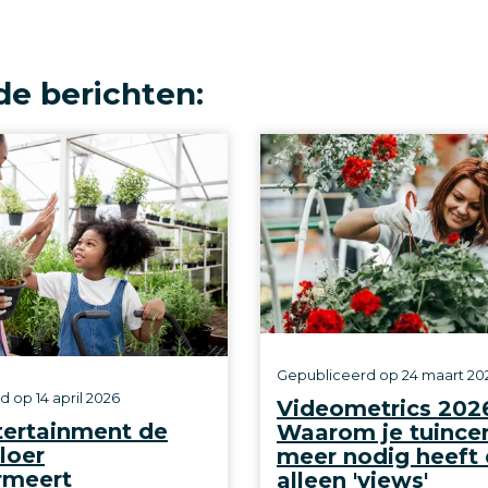
de berichten:
Gepubliceerd op
24 maart 20
rd op
14 april 2026
Videometrics 202
tertainment de
Waarom je tuince
loer
meer nodig heeft
rmeert
alleen 'views'