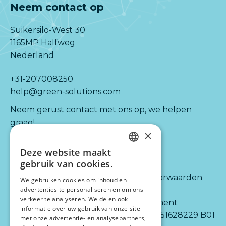
Neem contact op
Suikersilo-West 30
1165MP Halfweg
Nederland
+31-207008250
help@green-solutions.com
Neem gerust contact met ons op, we helpen
graag!
×
Deze website maakt
Kijk ook naar:
Informatie
DUTCH
gebruik van cookies.
ENGLISH
Diensten
Algemene voorwaarden
We gebruiken cookies om inhoud en
advertenties te personaliseren en om ons
Integraties
Disclaimer
verkeer te analyseren. We delen ook
Partners
Privacy statement
informatie over uw gebruik van onze site
Over ons
BTW-nr.: NL 851628229 B01
met onze advertentie- en analysepartners,