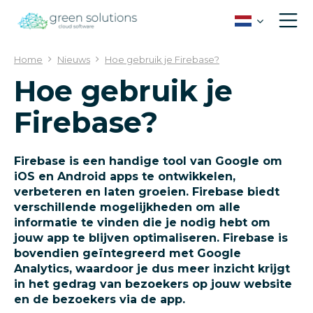
G
a
n
a
Home
Nieuws
Hoe gebruik je Firebase?
a
Hoe gebruik je
r
c
Firebase?
o
n
t
e
Firebase is een handige tool van Google om
n
iOS en Android apps te ontwikkelen,
t
verbeteren en laten groeien. Firebase biedt
verschillende mogelijkheden om alle
informatie te vinden die je nodig hebt om
jouw app te blijven optimaliseren. Firebase is
bovendien geïntegreerd met Google
Analytics, waardoor je dus meer inzicht krijgt
in het gedrag van bezoekers op jouw website
en de bezoekers via de app.