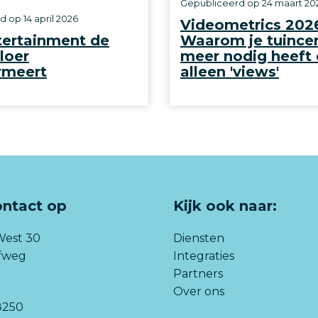
Gepubliceerd op
24 maart 20
rd op
14 april 2026
Videometrics 202
tertainment de
Waarom je tuince
loer
meer nodig heeft
rmeert
alleen 'views'
ntact op
Kijk ook naar:
West 30
Diensten
lfweg
Integraties
Partners
Over ons
8250