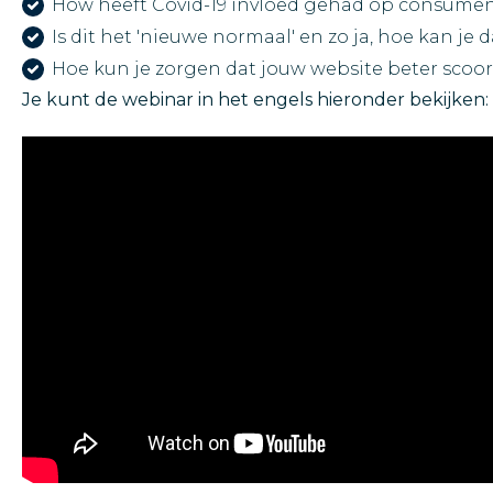
How heeft Covid-19 invloed gehad op consum
Is dit het 'nieuwe normaal' en zo ja, hoe kan je
Hoe kun je zorgen dat jouw website beter scoo
Je kunt de webinar in het engels hieronder bekijken: