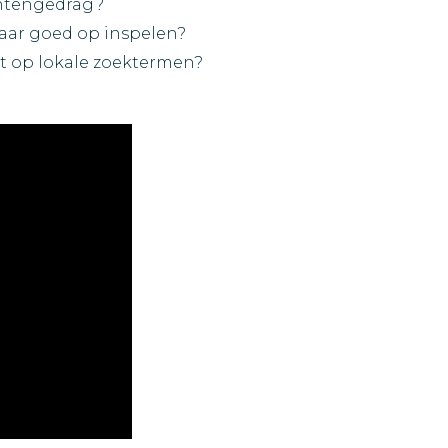
entengedrag?
 daar goed op inspelen?
rt op lokale zoektermen?