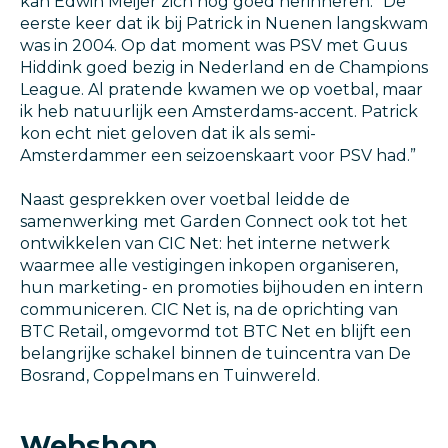
kan Edwin Meijer zich nog goed herinneren: “De
eerste keer dat ik bij Patrick in Nuenen langskwam
was in 2004. Op dat moment was PSV met Guus
Hiddink goed bezig in Nederland en de Champions
League. Al pratende kwamen we op voetbal, maar
ik heb natuurlijk een Amsterdams-accent. Patrick
kon echt niet geloven dat ik als semi-
Amsterdammer een seizoenskaart voor PSV had.”
Naast gesprekken over voetbal leidde de
samenwerking met Garden Connect ook tot het
ontwikkelen van CIC Net: het interne netwerk
waarmee alle vestigingen inkopen organiseren,
hun marketing- en promoties bijhouden en intern
communiceren. CIC Net is, na de oprichting van
BTC Retail, omgevormd tot BTC Net en blijft een
belangrijke schakel binnen de tuincentra van De
Bosrand, Coppelmans en Tuinwereld.
Webshop