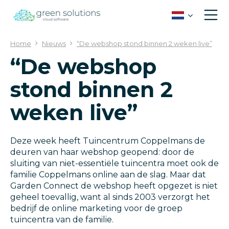
G
a
n
a
Home
Nieuws
“De webshop stond binnen 2 weken live”
a
“De webshop
r
c
stond binnen 2
o
n
weken live”
t
e
n
t
Deze week heeft Tuincentrum Coppelmans de
deuren van haar webshop geopend: door de
sluiting van niet-essentiële tuincentra moet ook de
familie Coppelmans online aan de slag. Maar dat
Garden Connect de webshop heeft opgezet is niet
geheel toevallig, want al sinds 2003 verzorgt het
bedrijf de online marketing voor de groep
tuincentra van de familie.