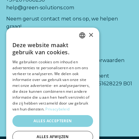
help@green-solutions.com
Neem gerust contact met ons op, we helpen
graag!
×
Deze website maakt
Kijk ook naar:
Informatie
DUTCH
gebruik van cookies.
ENGLISH
Diensten
Algemene voorwaarden
We gebruiken cookies om inhoud en
Integraties
Disclaimer
advertenties te personaliseren en om ons
verkeer te analyseren. We delen ook
Partners
Privacy statement
informatie over uw gebruik van onze site
Over ons
BTW-nr.: NL 851628229 B01
met onze advertentie- en analysepartners,
die deze kunnen combineren met andere
informatie die u aan hen heeft verstrekt of
die zij hebben verzameld door uw gebruik
van hun diensten.
Privacybeleid
ALLES ACCEPTEREN
ALLES AFWIJZEN