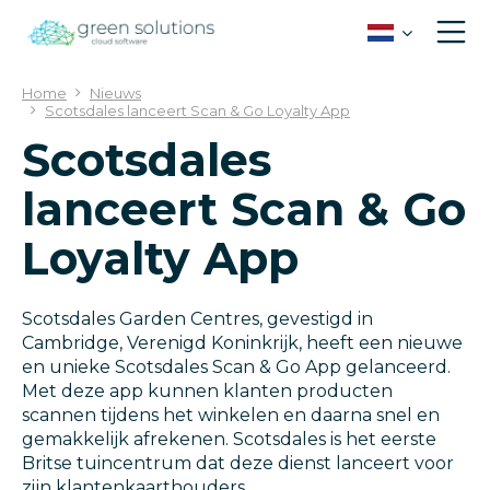
G
a
n
a
Home
Nieuws
a
Scotsdales lanceert Scan & Go Loyalty App
r
Scotsdales
c
o
lanceert Scan & Go
n
t
Loyalty App
e
n
t
Scotsdales Garden Centres, gevestigd in
Cambridge, Verenigd Koninkrijk, heeft een nieuwe
en unieke Scotsdales Scan & Go App gelanceerd.
Met deze app kunnen klanten producten
scannen tijdens het winkelen en daarna snel en
gemakkelijk afrekenen. Scotsdales is het eerste
Britse tuincentrum dat deze dienst lanceert voor
zijn klantenkaarthouders.