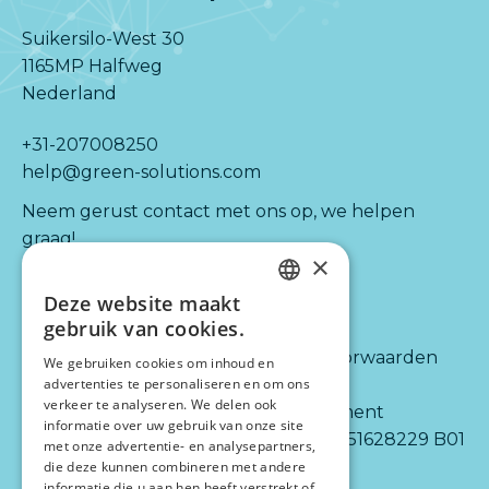
Suikersilo-West 30
1165MP Halfweg
Nederland
+31-207008250
help@green-solutions.com
Neem gerust contact met ons op, we helpen
graag!
×
Deze website maakt
Kijk ook naar:
Informatie
DUTCH
gebruik van cookies.
ENGLISH
Diensten
Algemene voorwaarden
We gebruiken cookies om inhoud en
Integraties
Disclaimer
advertenties te personaliseren en om ons
verkeer te analyseren. We delen ook
Partners
Privacy statement
informatie over uw gebruik van onze site
Over ons
BTW-nr.: NL 851628229 B01
met onze advertentie- en analysepartners,
die deze kunnen combineren met andere
informatie die u aan hen heeft verstrekt of