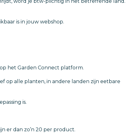
t, word je btw-plichtig in het betreffende land.
ikbaar is in jouw webshop.
n op het Garden Connect platform.
f op alle planten, in andere landen zijn eetbare
passing is.
ijn er dan zo’n 20 per product.