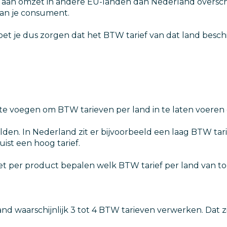
an omzet in andere EU-landen dan Nederland overschrijd
an je consument.
moet je dus zorgen dat het BTW tarief van dat land besch
 te voegen om BTW tarieven per land in te laten voere
en. In Nederland zit er bijvoorbeeld een laag BTW tarie
uist een hoog tarief.
oet per product bepalen welk BTW tarief per land van toe
 land waarschijnlijk 3 tot 4 BTW tarieven verwerken. Dat z