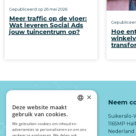
Gepubliceerd op
26 mei 2026
Meer traffic op de vloer:
Gepublicee
Wat leveren Social Ads
Hoe en
jouw tuincentrum op?
winkelv
transfo
×
Neem co
Deze website maakt
DUTCH
gebruik van cookies.
Suikersilo-
ENGLISH
1165MP Ha
We gebruiken cookies om inhoud en
advertenties te personaliseren en om ons
Nederland
verkeer te analyseren. We delen ook