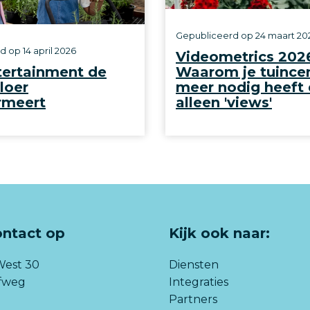
Gepubliceerd op
24 maart 20
rd op
14 april 2026
Videometrics 202
tertainment de
Waarom je tuince
loer
meer nodig heeft
rmeert
alleen 'views'
ntact op
Kijk ook naar:
West 30
Diensten
lfweg
Integraties
Partners