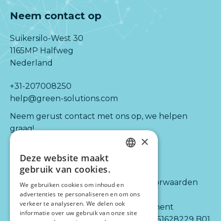
Neem contact op
Suikersilo-West 30
1165MP Halfweg
Nederland
+31-207008250
help@green-solutions.com
Neem gerust contact met ons op, we helpen
graag!
×
Deze website maakt
Kijk ook naar:
Informatie
DUTCH
gebruik van cookies.
ENGLISH
Diensten
Algemene voorwaarden
We gebruiken cookies om inhoud en
Integraties
Disclaimer
advertenties te personaliseren en om ons
verkeer te analyseren. We delen ook
Partners
Privacy statement
informatie over uw gebruik van onze site
Over ons
BTW-nr.: NL 851628229 B01