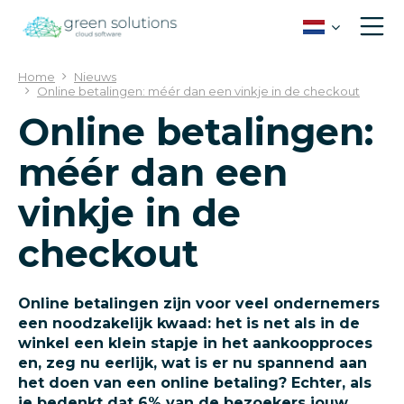
G
a
n
a
Home
Nieuws
a
Online betalingen: méér dan een vinkje in de checkout
r
Online betalingen:
c
o
méér dan een
n
t
vinkje in de
e
n
checkout
t
Online betalingen zijn voor veel ondernemers
een noodzakelijk kwaad: het is net als in de
winkel een klein stapje in het aankoopproces
en, zeg nu eerlijk, wat is er nu spannend aan
het doen van een online betaling? Echter, als
je bedenkt dat 6% van de bezoekers jouw