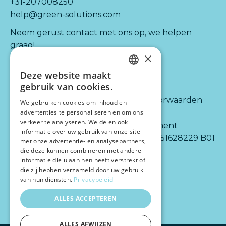
+31-207008250
help@green-solutions.com
Neem gerust contact met ons op, we helpen
graag!
×
Deze website maakt
Kijk ook naar:
Informatie
DUTCH
gebruik van cookies.
ENGLISH
Diensten
Algemene voorwaarden
We gebruiken cookies om inhoud en
advertenties te personaliseren en om ons
Integraties
Disclaimer
verkeer te analyseren. We delen ook
Partners
Privacy statement
informatie over uw gebruik van onze site
Over ons
BTW-nr.: NL 851628229 B01
met onze advertentie- en analysepartners,
die deze kunnen combineren met andere
informatie die u aan hen heeft verstrekt of
die zij hebben verzameld door uw gebruik
van hun diensten.
Privacybeleid
ALLES ACCEPTEREN
ALLES AFWIJZEN