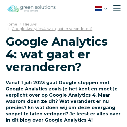
G
a
n
a
Home
Nieuws
a
Google Analytics 4: wat gaat er veranderen?
r
Google Analytics
c
o
4: wat gaat er
n
t
veranderen?
e
n
t
Vanaf 1 juli 2023 gaat Google stoppen met
Google Analytics zoals je het kent en moet je
verplicht over op Google Analytics 4. Maar
waarom doen ze dit? Wat verandert er nu
precies? En wat doen wij om deze overgang
soepel te laten verlopen? Je leest er alles over
in dit blog over Google Analytics 4!