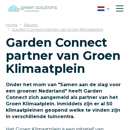
G
a
n
a
Home
Nieuws
a
Garden Connect partner van Groen Klimaatplein
r
Garden Connect
c
o
partner van Groen
n
t
Klimaatplein
e
n
t
Onder het mom van "Samen aan de slag voor
een groener Nederland" heeft Garden
Connect zich aangemeld als partner van het
Groen Klimaatplein. Inmiddels zijn er al 50
klimaatpleinen geopend welke te vinden zijn
in verschillende tuincentra.
Het Groen Klimaatplein is een initiatief van