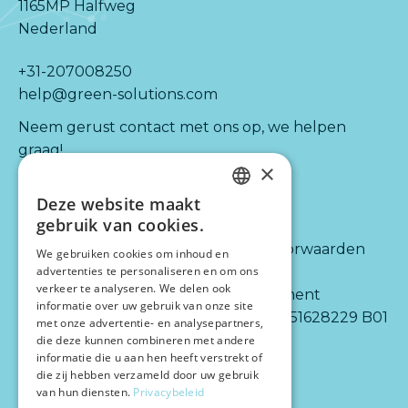
1165MP Halfweg
Nederland
+31-207008250
help@green-solutions.com
Neem gerust contact met ons op, we helpen
graag!
×
Deze website maakt
Kijk ook naar:
Informatie
DUTCH
gebruik van cookies.
ENGLISH
Diensten
Algemene voorwaarden
We gebruiken cookies om inhoud en
advertenties te personaliseren en om ons
Integraties
Disclaimer
verkeer te analyseren. We delen ook
Partners
Privacy statement
informatie over uw gebruik van onze site
Over ons
BTW-nr.: NL 851628229 B01
met onze advertentie- en analysepartners,
die deze kunnen combineren met andere
informatie die u aan hen heeft verstrekt of
die zij hebben verzameld door uw gebruik
van hun diensten.
Privacybeleid