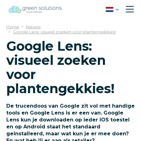
G
a
n
a
Home
Nieuws
a
Google Lens: visueel zoeken voor plantengekkies!
r
Google Lens:
c
o
visueel zoeken
n
t
voor
e
n
plantengekkies!
t
De trucendoos van Google zit vol met handige
tools en Google Lens is er een van. Google
Lens kun je downloaden op ieder iOS toestel
en op Android staat het standaard
geinstalleerd, maar wat kun je er mee doen?
En wat heb jij er aan als retailer?