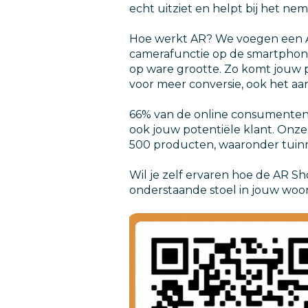
echt uitziet en helpt bij het n
Hoe werkt AR? We voegen een A
camerafunctie op de smartphone
op ware grootte. Zo komt jouw po
voor meer conversie, ook het aan
66% van de online consumenten g
ook jouw potentiële klant. Onz
500 producten, waaronder tuin
Wil je zelf ervaren hoe de AR S
onderstaande stoel in jouw woon