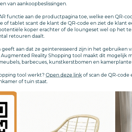
emen van aankoopbeslissingen.
R functie aan de productpagina toe, welke een QR-cod
 of tablet scant de klant de QR-code en ziet de klant
tentiële koper erachter of de loungeset wel op het terra
tal retouren daalt.
eeft aan dat ze geïnteresseerd zijn in het gebruiken v
e Augmented Reality Shopping tool maakt dit mogelijk
meubels, barbecues, kunstkerstbomen en kamerplante
hopping tool werkt?
Open deze link
of scan de QR-code 
kamer of tuin staat.