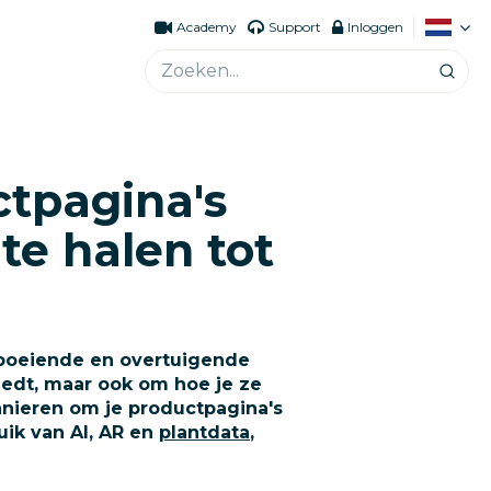
Academy
Support
Inloggen
ctpagina's
te halen tot
n boeiende en overtuigende
biedt, maar ook om hoe je ze
anieren om je productpagina's
uik van AI, AR en
plantdata
,