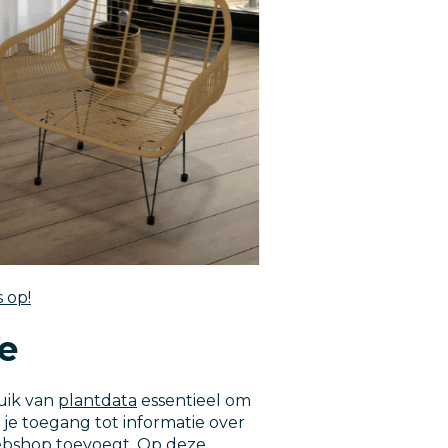
 op!
e
ruik van
plantdata
essentieel om
 je toegang tot informatie over
webshop toevoegt. Op deze