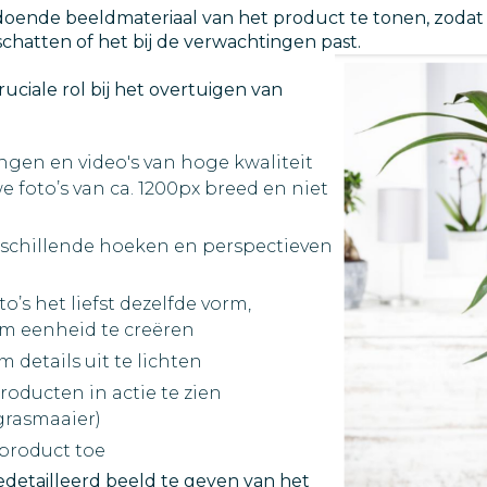
ldoende beeldmateriaal van het product te tonen, zoda
schatten of het bij de verwachtingen past.
ciale rol bij het overtuigen van
ngen en video's van hoge kwaliteit
 we foto’s van ca. 1200px breed en niet
rschillende hoeken en perspectieven
o’s het liefst dezelfde vorm,
om eenheid te creëren
details uit te lichten
oducten in actie te zien
grasmaaier)
 product toe
edetailleerd beeld te geven van het