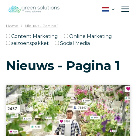
G
a
n
a
Home
Nieuws - Pagina 1
a
r
Content Marketing
Online Marketing
c
seizoenspakket
Social Media
o
n
Nieuws - Pagina 1
t
e
n
t