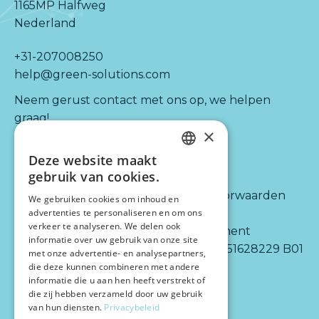
1165MP Halfweg
Nederland
+31-207008250
help@green-solutions.com
Neem gerust contact met ons op, we helpen
graag!
×
Deze website maakt
Kijk ook naar:
Informatie
DUTCH
gebruik van cookies.
ENGLISH
Diensten
Algemene voorwaarden
We gebruiken cookies om inhoud en
advertenties te personaliseren en om ons
Integraties
Disclaimer
verkeer te analyseren. We delen ook
Partners
Privacy statement
informatie over uw gebruik van onze site
Over ons
BTW-nr.: NL 851628229 B01
met onze advertentie- en analysepartners,
die deze kunnen combineren met andere
informatie die u aan hen heeft verstrekt of
die zij hebben verzameld door uw gebruik
van hun diensten.
Privacybeleid