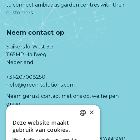
to connect ambitious garden centres with their
customers.
Neem contact op
Suikersilo-West 30
1165MP Halfweg
Nederland
+31-207008250
help@green-solutions.com
Neem gerust contact met ons op, we helpen
graag!
×
Deze website maakt
Kijk ook naar:
Informatie
DUTCH
gebruik van cookies.
ENGLISH
Diensten
Algemene voorwaarden
We gebruiken cookies om inhoud en