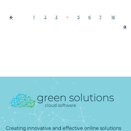
1
2
3
4
5
6
7
16
Creating innovative and effective online solutions