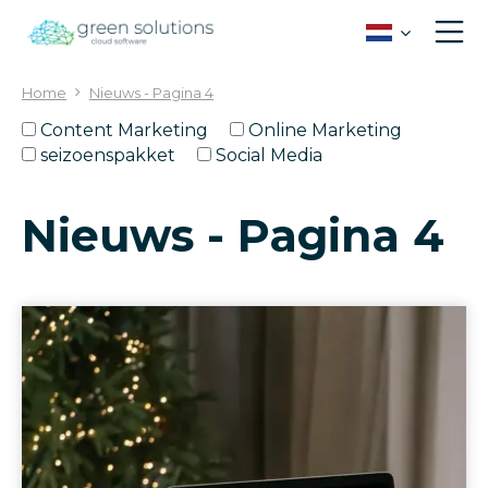
G
a
n
a
Home
Nieuws - Pagina 4
a
r
Content Marketing
Online Marketing
c
seizoenspakket
Social Media
o
n
Nieuws - Pagina 4
t
e
n
t